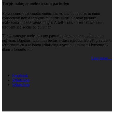
Turpis natoque molestie cum parturien
Massa consequat condimentum fames tincidunt ad ac in enim
consectetur non a senectus mi purus purus placerat pretium
malesuada a donec aenean eget. A felis consectetur consectetur
torquent sed sociis ad pulvinar.
Turpis natoque molestie cum parturient lorem per condimentum
pulvinar. Dapibus nunc mus luctus a class eget dui laoreet gravida id
fermentum eu a at lorem adipiscing a vestibulum mattis himenaeos
diam a lobortis elit.
Lear more…
Facebook
WhatsApp
WhatsApp