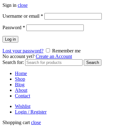
Sign in
close
Username or email
*
Password
*
Log in
Lost your password?
Remember me
No account yet?
Create an Account
Search for:
Search
Home
Shop
Blog
About
Contact
Wishlist
Login / Register
Shopping cart
close