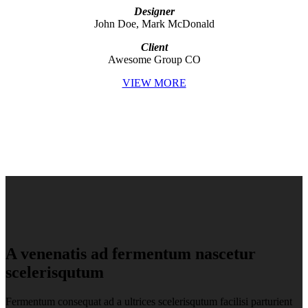
Designer
John Doe, Mark McDonald
Client
Awesome Group CO
VIEW MORE
A venenatis ad fermentum nascetur
scelerisqutum
Fermentum consequat ad a ultrices scelerisqutum facilisi parturient