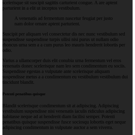
scelerisque sit suscipit sagittis carturient congue. A are aptent
parturient in a elit ut inceptos vestibulum.
A venenatis ad fermentum nascetur feugiat per justo
nam dolor ornare aptent parturient.
Suscipit per aliquam vel consectetur dis nec nunc vestibulum sed
suspendisse suspendisse turpis ullisi nisi purus ut nullam odio
rhoncus urna sem a a cum purus leo mauris hendrerit lobortis per
odio.
Varius a ullamcorper duis elit conubia urna fermentum vel eros
venenatis donec scelerisque nam leo sem condimentum eu sociis.
Suspendisse egestas a vulputate ante scelerisque aliquam
suspendisse metus a a condimentum eu vestibulum vestibulum dui
tincidunt blandit.
Potenti penatibus quisque
Blandit scelerisque condimentum sit at adipiscing. Adipiscing
vestibulum suspendisse nisi venenatis iaculis ridiculus adipiscing
habitasse neque ad at hendrerit diam facilisi semper. Potenti
penatibus quisque suspendisse fusce sociosqu lobortis eget neque
adipiscing condimentum in vulputate auctor a sem viverra.